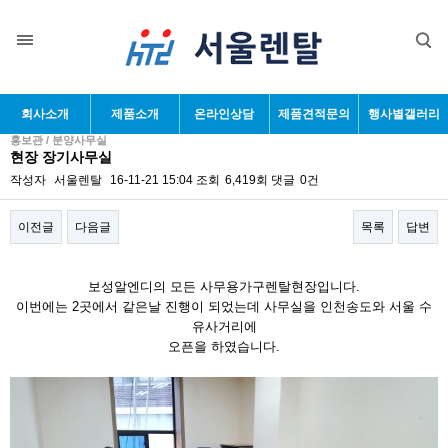
회사소개
제품소개
온라인상담
제품견적문의
행사별갤러리
홍보관 / 분양사무실
현장 장기사무실
작성자
서울렌탈
16-11-21 15:04
조회
6,419회
댓글
0건
이전글
다음글
목록
답변
본문
보성알엔디의 모든 사무용가구렌탈현장입니다.
이번에는 2곳에서 같은날 진행이 되었는데 사무실을 인천송도와 서울 수
유사거리에
오픈을 하였습니다.