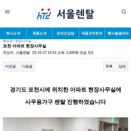
회사소개
제품소개
온라인상담
제품견적문의
행사별갤러리
홍보관 / 분양사무실
포천 아파트 현장사무실
작성자
서울렌탈
25-10-27 15:01
조회
2,080회
댓글
0건
이전글
다음글
목록
답변
본문
경기도 포천시에 위치한 아파트 현장사무실에
사무용가구 렌탈 진행하였습니다