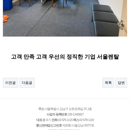
고객 만족 고객 우선의 정직한 기업 서울렌탈
이전글
다음글
목록
답변
주소
서울특별시 강남구 논현로28길 37, 1층
사업자 등록번호
229-13-65827
대표
홍국기
전화
02-575-1115
팩스
02-578-1119
통신판매업신고번호
제2015-서울강남-03777호