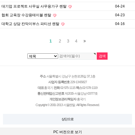
대기업 프로젝트 사무실 사무용가구 렌탈
04-24
협회 교육장 수강용테이블 렌탈
04-23
대학교 상담 칸막이부스 파티션 렌탈
04-16
1
2
3
4
주소
서울특별시 강남구 논현로28길 37, 1층
사업자 등록번호
229-13-65827
대표
홍국기
전화
02-575-1115
팩스
02-578-1119
통신판매업신고번호
제2015-서울강남-03777호
개인정보관리책임자
홍국기
Copyright © 2001-2013 서울렌탈. All Rights Reserved.
상단으로
PC 버전으로 보기