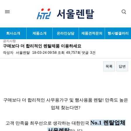
목록
회사소개
제품소개
온라인상담
제품견적문의
행사별갤러리
공지사항
구매보다 더 합리적인 렌탈제품 이용하세요
작성자
서울렌탈
18-03-24 09:58
조회
49,757회
댓글
3건
목록
답변
본문
구매보다 더 합리적인 사무용가구 및 행사용품 렌탈!
만족도 높은
업체 찾는다면?
No.1 렌탈업체
고객 만족을 최우선으로 생각하는 대한민국
서울렌탈