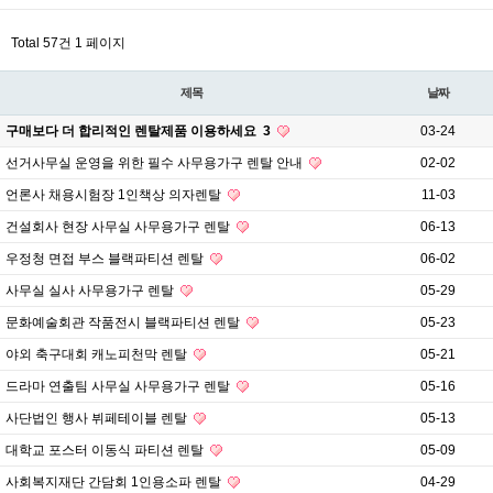
Total 57건
1 페이지
제목
날짜
구매보다 더 합리적인 렌탈제품 이용하세요
3
03-24
선거사무실 운영을 위한 필수 사무용가구 렌탈 안내
02-02
언론사 채용시험장 1인책상 의자렌탈
11-03
건설회사 현장 사무실 사무용가구 렌탈
06-13
우정청 면접 부스 블랙파티션 렌탈
06-02
사무실 실사 사무용가구 렌탈
05-29
문화예술회관 작품전시 블랙파티션 렌탈
05-23
야외 축구대회 캐노피천막 렌탈
05-21
드라마 연출팀 사무실 사무용가구 렌탈
05-16
사단법인 행사 뷔페테이블 렌탈
05-13
대학교 포스터 이동식 파티션 렌탈
05-09
사회복지재단 간담회 1인용소파 렌탈
04-29