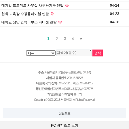
대기업 프로젝트 사무실 사무용가구 렌탈
04-24
협회 교육장 수강용테이블 렌탈
04-23
대학교 상담 칸막이부스 파티션 렌탈
04-16
1
2
3
4
주소
서울특별시 강남구 논현로28길 37, 1층
사업자 등록번호
229-13-65827
대표
홍국기
전화
02-575-1115
팩스
02-578-1119
통신판매업신고번호
제2015-서울강남-03777호
개인정보관리책임자
홍국기
Copyright © 2001-2013 서울렌탈. All Rights Reserved.
상단으로
PC 버전으로 보기