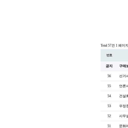
Total 57건
1 페이
번호
공지
구매
56
선거사
55
언론
54
건설
53
우정청
52
사무
51
문화