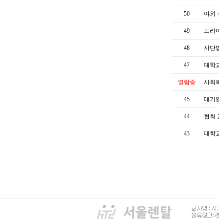
50
야외
49
드라
48
사단
47
대학교
열람중
사회
45
대기
44
협회
43
대학교