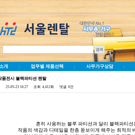
소개
업무별 제품선택
사무가구상담
|
|
|
작품전시 블랙파티션 렌탈
25-05-23 16:27
조회
4,412회
댓글
0건
흔히 사용하는 블루 파티션과 달리 블랙파티션
작품의 색감과 디테일을 한층 돋보이게 해주는 최적의