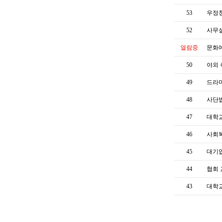
53
우정청
52
사무
열람중
문화
50
야외
49
드라
48
사단
47
대학교
46
사회
45
대기
44
협회
43
대학교