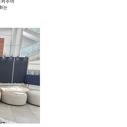
시켜주며
조화는