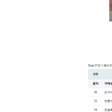
Total 57건
1 페이
번호
공지
구매
56
선거사
55
언론
54
건설