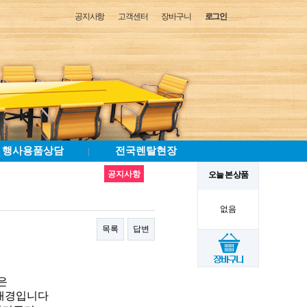
공지사항
고객센터
장바구니
로그인
행사용품상담
전국렌탈현장
|
공지사항
오늘 본 상품
없음
목록
답변
은
 배경입니다