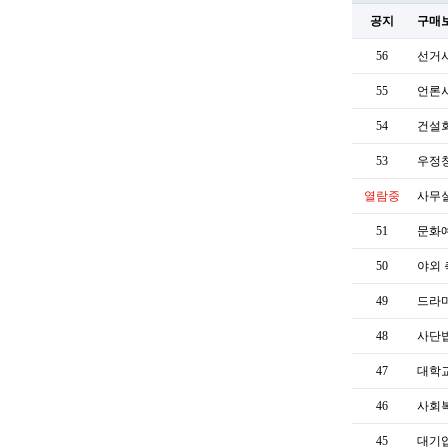
공지
구매
56
선거사
55
언론
54
건설
53
우정청
열람중
사무
51
문화
50
야외
49
드라
48
사단
47
대학교
46
사회
45
대기