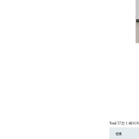
Total 57건
1 페이
번호