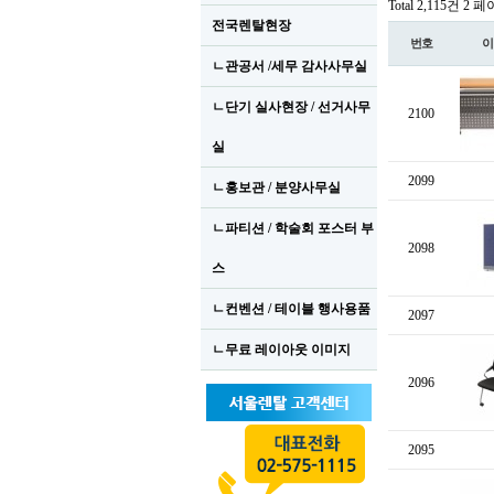
Total 2,115건
2 페
전국렌탈현장
번호
이
ㄴ관공서 /세무 감사사무실
ㄴ단기 실사현장 / 선거사무
2100
실
2099
ㄴ홍보관 / 분양사무실
ㄴ파티션 / 학술회 포스터 부
2098
스
ㄴ컨벤션 / 테이블 행사용품
2097
ㄴ무료 레이아웃 이미지
2096
2095