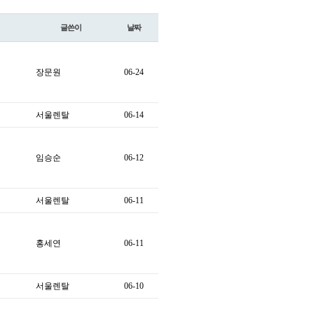
글쓴이
날짜
장문원
06-24
서울렌탈
06-14
임승순
06-12
서울렌탈
06-11
홍세연
06-11
서울렌탈
06-10