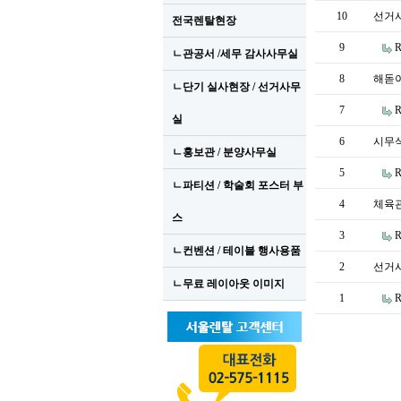
10
선거사
전국렌탈현장
9
ㄴ관공서 /세무 감사사무실
8
해돋이
ㄴ단기 실사현장 / 선거사무
7
실
6
시무
ㄴ홍보관 / 분양사무실
5
ㄴ파티션 / 학술회 포스터 부
4
체육
스
3
ㄴ컨벤션 / 테이블 행사용품
2
선거
ㄴ무료 레이아웃 이미지
1