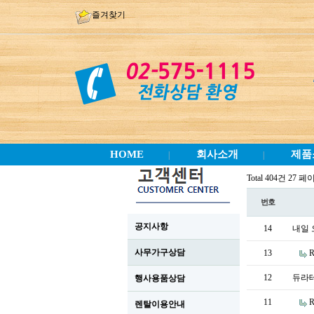
즐겨찾기
HOME
회사소개
제품
|
|
Total 404건
27 페
번호
공지사항
14
내일 
사무가구상담
13
12
듀라
행사용품상담
11
렌탈이용안내