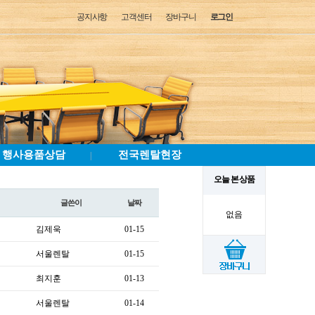
공지사항
고객센터
장바구니
로그인
행사용품상담
전국렌탈현장
|
오늘 본 상품
글쓴이
날짜
없음
김제욱
01-15
서울렌탈
01-15
최지훈
01-13
서울렌탈
01-14