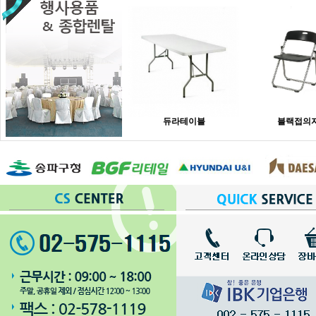
듀라테이블
블랙접의