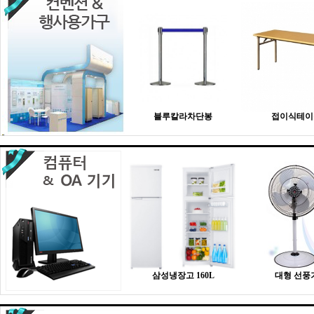
블루칼라차단봉
접이식테이
삼성냉장고 160L
대형 선풍