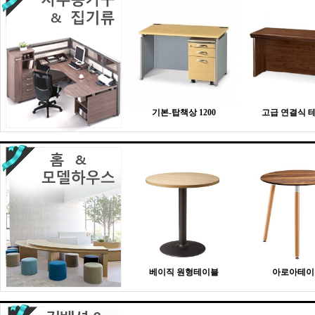
기본-탑책상 1200
고급 연결식 
베이직 원형테이블
아로아테이