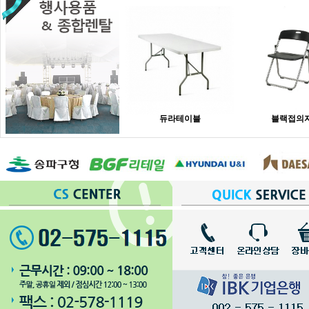
듀라테이블
블랙접의