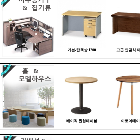
기본-탑책상 1200
고급 연결식 
베이직 원형테이블
아로아테이