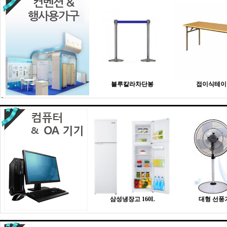
블루칼라차단봉
접이식테이
삼성냉장고 160L
대형 선풍