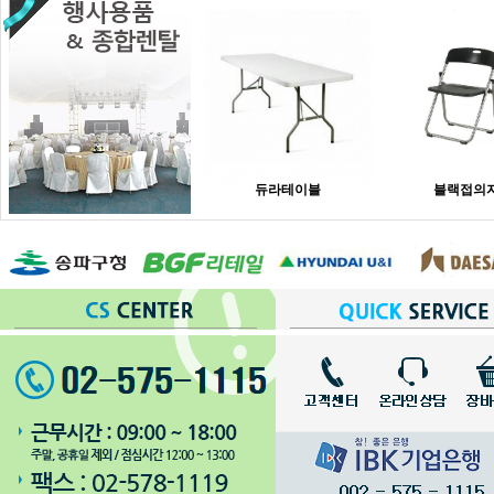
듀라테이블
블랙접의