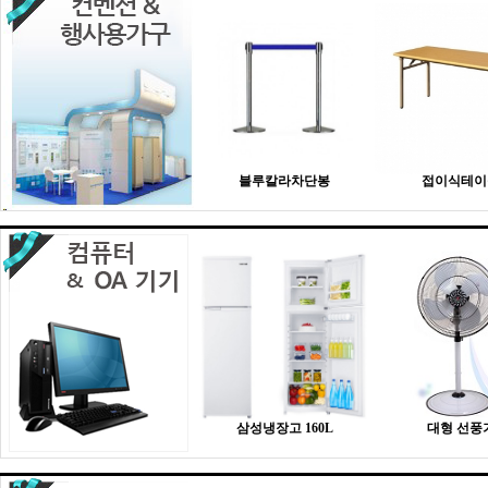
블루칼라차단봉
접이식테이
삼성냉장고 160L
대형 선풍