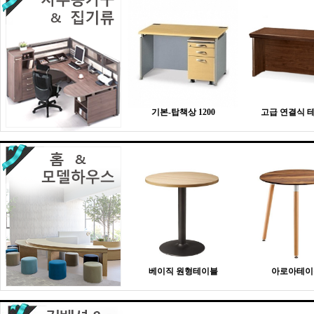
기본-탑책상 1200
고급 연결식 
베이직 원형테이블
아로아테이