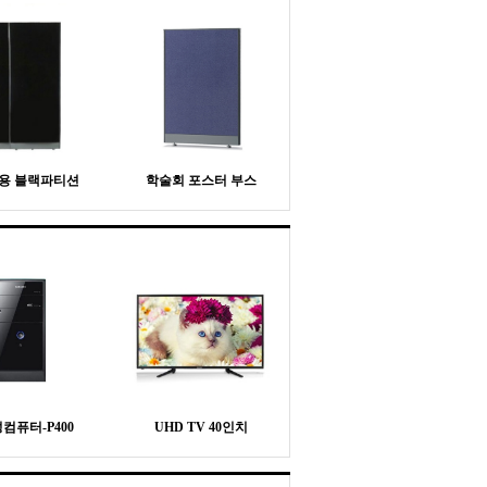
용 블랙파티션
학술회 포스터 부스
컴퓨터-P400
UHD TV 40인치