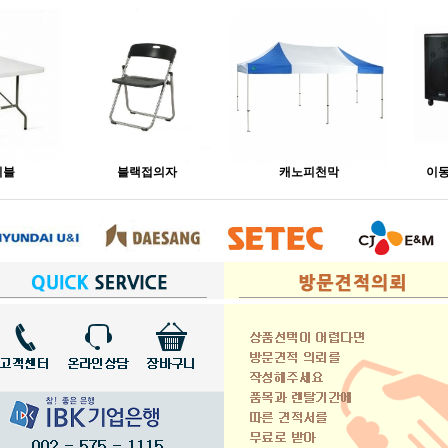
이블
블랙접의자
캐노피천막
이동