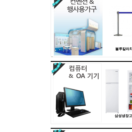
블루칼라
삼성냉장고 