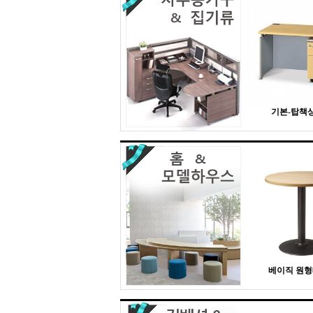
기본-탑책상 
베이직 원