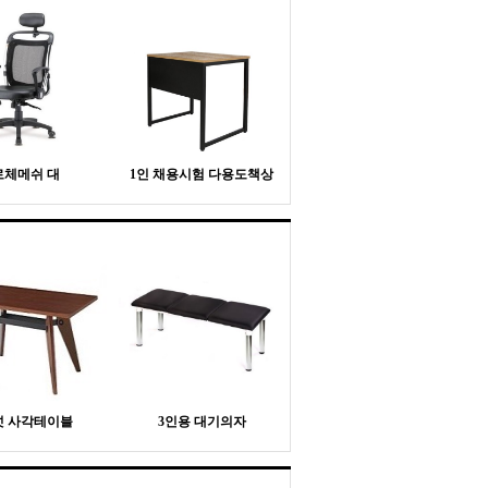
로체메쉬 대
1인 채용시험 다용도책상
넛 사각테이블
3인용 대기의자