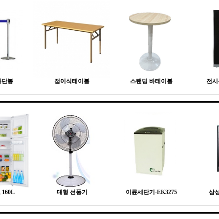
차단봉
접이식테이블
스탠딩 바테이블
전시
160L
대형 선풍기
이륜세단기-EK3275
삼성