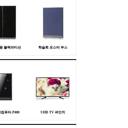
용 블랙파티션
학술회 포스터 부스
컴퓨터-P400
UHD TV 40인치