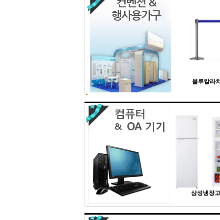
블루칼라
삼성냉장고 