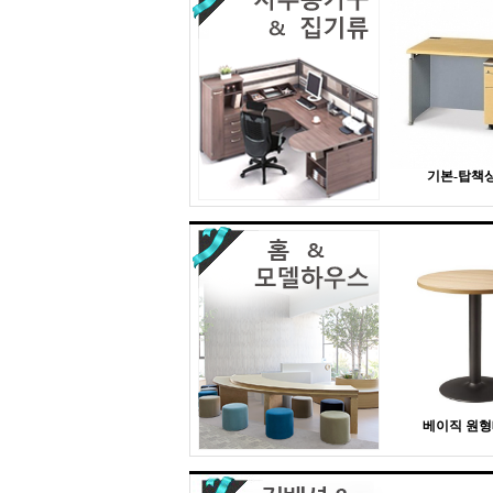
기본-탑책상 
베이직 원