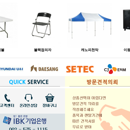
이블
블랙접의자
캐노피천막
이동