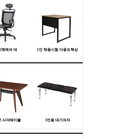
로체메쉬 대
1인 채용시험 다용도책상
넛 사각테이블
3인용 대기의자