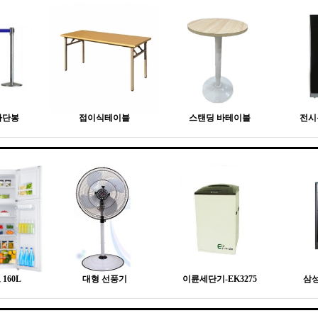
차단봉
접이식테이블
스탠딩 바테이블
전시
160L
대형 선풍기
이륜세단기-EK3275
삼성