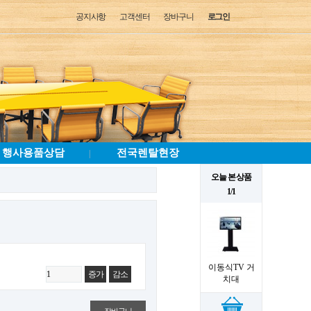
공지사항
고객센터
장바구니
로그인
행사용품상담
전국렌탈현장
|
오늘 본 상품
1/1
이동식TV 거
증가
감소
치대