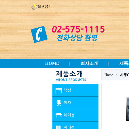
즐겨찾기
HOME
회사소개
제품
|
|
Home
사무
책상
의자
테이블
파티션