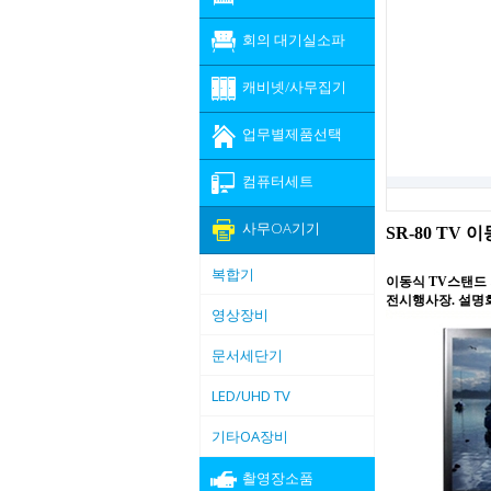
회의 대기실소파
캐비넷/사무집기
업무별제품선택
컴퓨터세트
사무OA기기
SR-80 TV
복합기
이동식 TV스탠드
전시행사장. 설명회
영상장비
문서세단기
LED/UHD TV
기타OA장비
촬영장소품