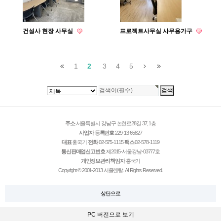
건설사 현장 사무실
프로젝트사무실 사무용가구
1
2
3
4
5
주소
서울특별시 강남구 논현로28길 37, 1층
사업자 등록번호
229-13-65827
대표
홍국기
전화
02-575-1115
팩스
02-578-1119
통신판매업신고번호
제2015-서울강남-03777호
개인정보관리책임자
홍국기
Copyright © 2001-2013 서울렌탈. All Rights Reserved.
상단으로
PC 버전으로 보기