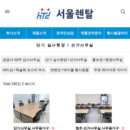
목록
회사소개
제품소개
온라인상담
제품견적문의
행사별갤러리
단기 실사현장 / 선거사무실
관공서 /세무 감사사무실
단기 실사현장 / 선거사무실
홍보관 / 분양사무실
파티션 / 학술회 포스터 부스
컨벤션 / 테이블 행사용품
무료 레이아웃 이미지
Total 190건
2 페이지
단기사무실 사무용가구
청주 선거사무실 사무용가구