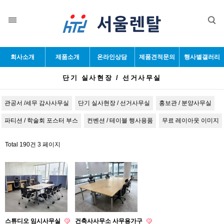
목록
회사소개
제품소개
온라인상담
제품견적문의
행사별갤러리
단기 실사현장 / 선거사무실
관공서 /세무 감사사무실
단기 실사현장 / 선거사무실
홍보관 / 분양사무실
파티션 / 학술회 포스터 부스
컨벤션 / 테이블 행사용품
무료 레이아웃 이미지
Total 190건
3 페이지
스튜디오 임시사무실
건축사사무소 사무용가구