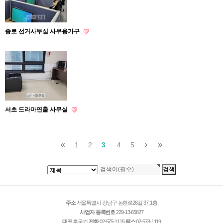
종로 선거사무실 사무용가구
서초 드라마연출 사무실
1
2
3
4
5
주소
서울특별시 강남구 논현로28길 37, 1층
사업자 등록번호
229-13-65827
대표
홍국기
전화
02-575-1115
팩스
02-578-1119