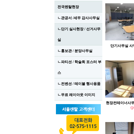
전국렌탈현장
ㄴ관공서 /세무 감사사무실
ㄴ단기 실사현장 / 선거사무
실
단기사무실 
ㄴ홍보관 / 분양사무실
ㄴ파티션 / 학술회 포스터 부
스
ㄴ컨벤션 / 테이블 행사용품
ㄴ무료 레이아웃 이미지
현장컨테이너사무