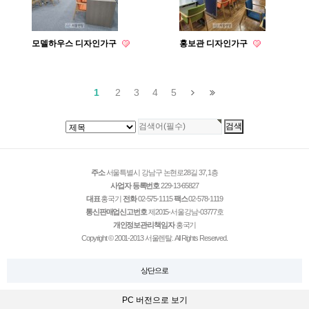
모델하우스 디자인가구
홍보관 디자인가구
1
2
3
4
5
주소
서울특별시 강남구 논현로28길 37, 1층
사업자 등록번호
229-13-65827
대표
홍국기
전화
02-575-1115
팩스
02-578-1119
통신판매업신고번호
제2015-서울강남-03777호
개인정보관리책임자
홍국기
Copyright © 2001-2013 서울렌탈. All Rights Reserved.
상단으로
PC 버전으로 보기