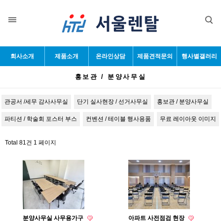
목록
회사소개
제품소개
온라인상담
제품견적문의
행사별갤러리
홍보관 / 분양사무실
관공서 /세무 감사사무실
단기 실사현장 / 선거사무실
홍보관 / 분양사무실
파티션 / 학술회 포스터 부스
컨벤션 / 테이블 행사용품
무료 레이아웃 이미지
Total 81건
1 페이지
분양사무실 사무용가구
아파트 사전점검 현장