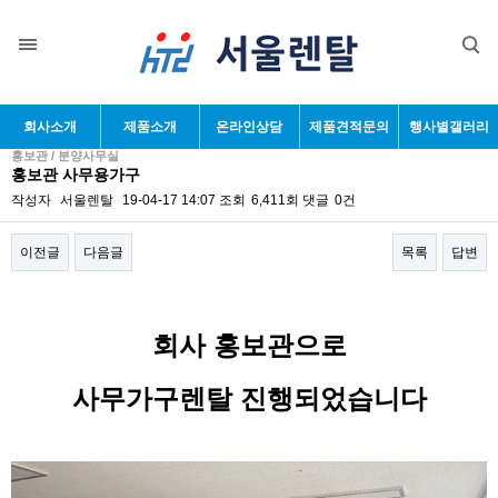
회사소개
제품소개
온라인상담
제품견적문의
행사별갤러리
홍보관 / 분양사무실
홍보관 사무용가구
작성자
서울렌탈
19-04-17 14:07
조회
6,411회
댓글
0건
이전글
다음글
목록
답변
본문
회사 홍보관으로
사무가구렌탈 진행되었습니다