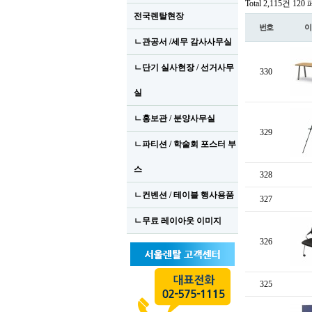
Total 2,115건
120
전국렌탈현장
번호
이
ㄴ관공서 /세무 감사사무실
ㄴ단기 실사현장 / 선거사무
330
실
ㄴ홍보관 / 분양사무실
329
ㄴ파티션 / 학술회 포스터 부
스
328
ㄴ컨벤션 / 테이블 행사용품
327
ㄴ무료 레이아웃 이미지
326
325