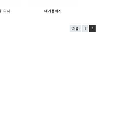
자+의자
대기용의자
처음
1
2