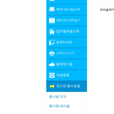
회의 대기실소파
파라솔탁
캐비넷/사무집기
업무별제품선택
컴퓨터세트
사무OA기기
촬영장소품
계절용품
전시장 행사용품
행사용 의자
행사용 테이블