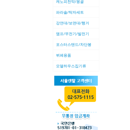
캐노피천막/몽골
파라솔/탁자세트
강연대/보면대/행거
앰프/무전기/발전기
포스터스탠드/차단봉
뷔페용품
모델하우스집기류