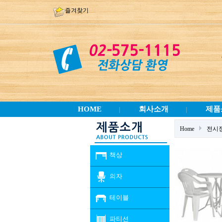
즐겨찾기
HOME
회사소개
제품
|
|
Home
전시
책상
의자
테이블
파티션