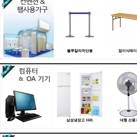
블루칼라차단봉
접이식테이
삼성냉장고 160L
대형 선풍