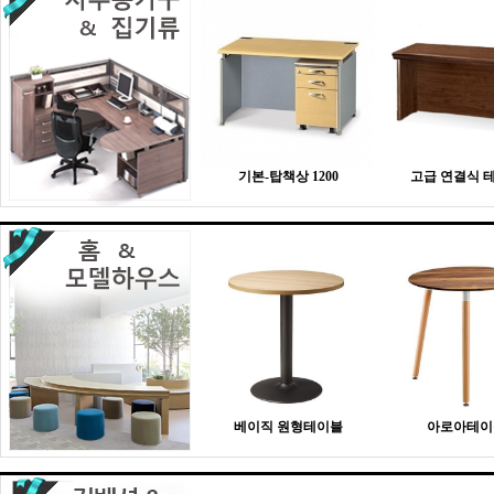
기본-탑책상 1200
고급 연결식 
베이직 원형테이블
아로아테이