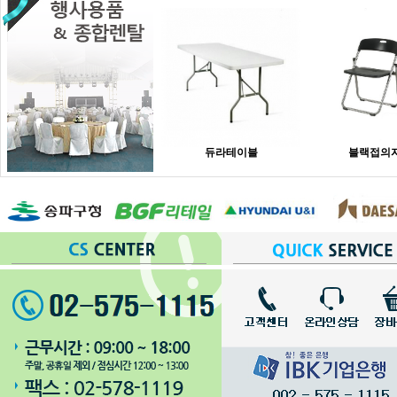
듀라테이블
블랙접의