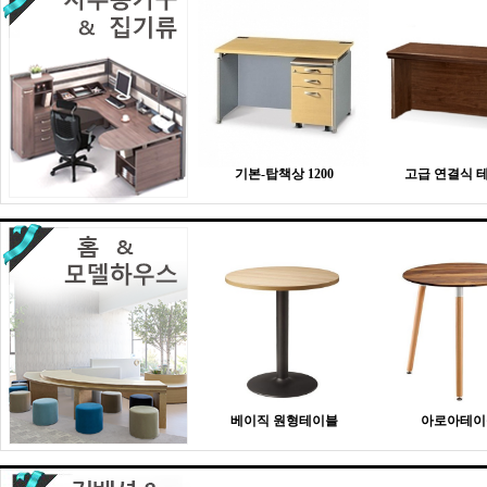
기본-탑책상 1200
고급 연결식 
베이직 원형테이블
아로아테이