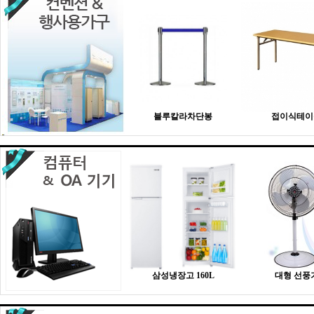
블루칼라차단봉
접이식테이
삼성냉장고 160L
대형 선풍