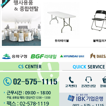
듀라테이블
블랙접의