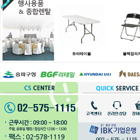
듀라테이블
블랙접의