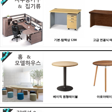
기본-탑책상 1200
고급 연결식 
베이직 원형테이블
아로아테이