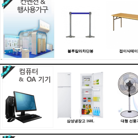
블루칼라차단봉
접이식테이
삼성냉장고 160L
대형 선풍