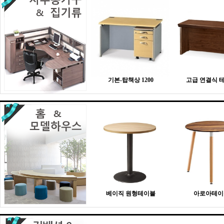
기본-탑책상 1200
고급 연결식 
베이직 원형테이블
아로아테이