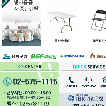
듀라테이블
블랙접의