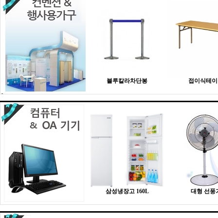
블루칼라차단봉
접이식테이
삼성냉장고 160L
대형 선풍