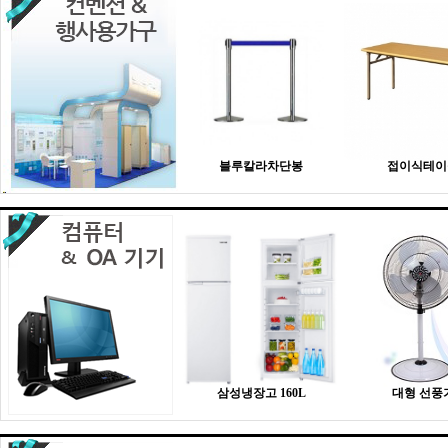
블루칼라차단봉
접이식테이
삼성냉장고 160L
대형 선풍