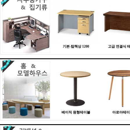
기본-탑책상 1200
고급 연결식 
베이직 원형테이블
아로아테이