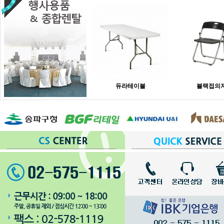
듀라테이블
블랙접의