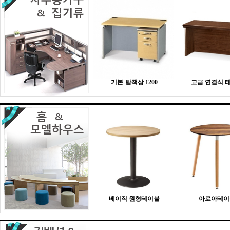
기본-탑책상 1200
고급 연결식 
베이직 원형테이블
아로아테이