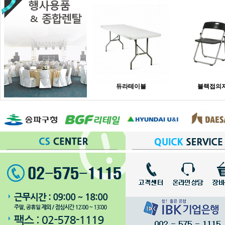
듀라테이블
블랙접의