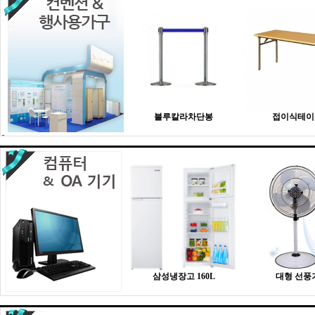
블루칼라차단봉
접이식테이
삼성냉장고 160L
대형 선풍