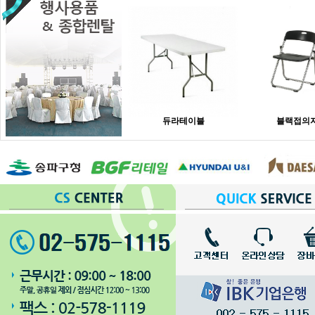
듀라테이블
블랙접의