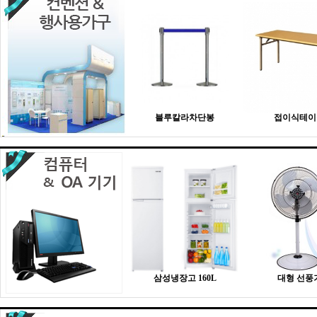
블루칼라차단봉
접이식테이
삼성냉장고 160L
대형 선풍