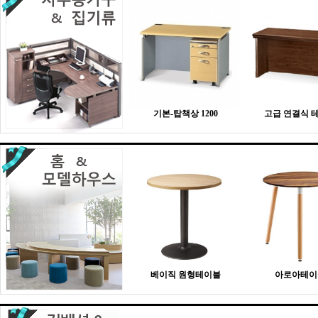
기본-탑책상 1200
고급 연결식 
베이직 원형테이블
아로아테이