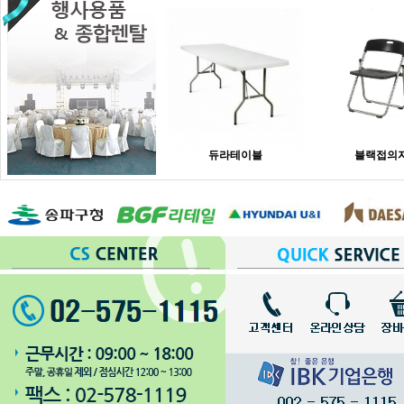
듀라테이블
블랙접의