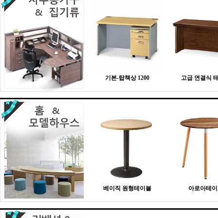
기본-탑책상 1200
고급 연결식 
베이직 원형테이블
아로아테이