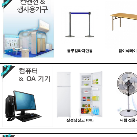
블루칼라차단봉
접이식테이
삼성냉장고 160L
대형 선풍