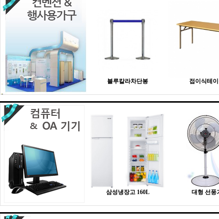
블루칼라차단봉
접이식테이
삼성냉장고 160L
대형 선풍