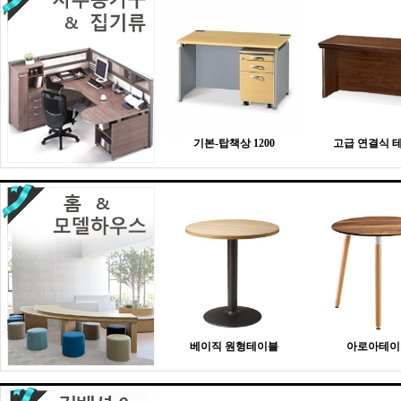
기본-탑책상 1200
고급 연결식 
베이직 원형테이블
아로아테이