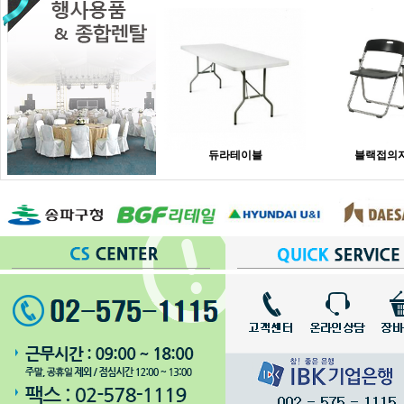
듀라테이블
블랙접의