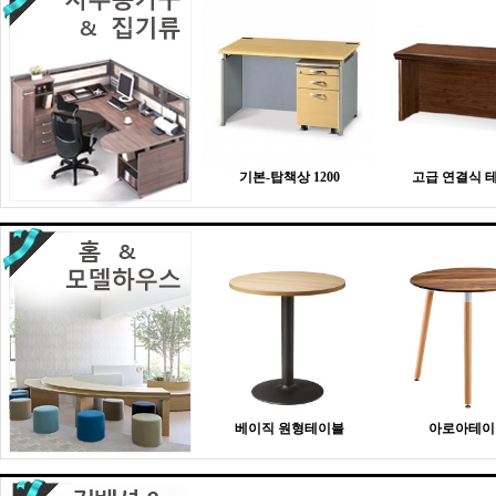
기본-탑책상 1200
고급 연결식 
베이직 원형테이블
아로아테이