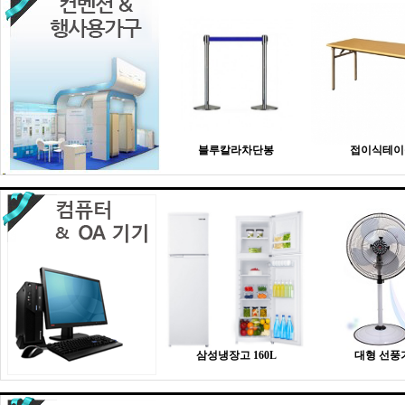
블루칼라차단봉
접이식테이
삼성냉장고 160L
대형 선풍