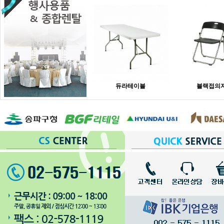
듀라테이블
블랙접의