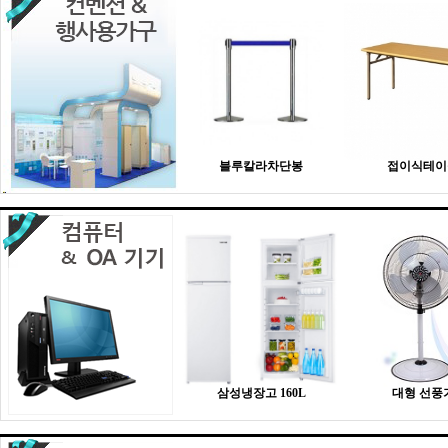
블루칼라차단봉
접이식테이
삼성냉장고 160L
대형 선풍