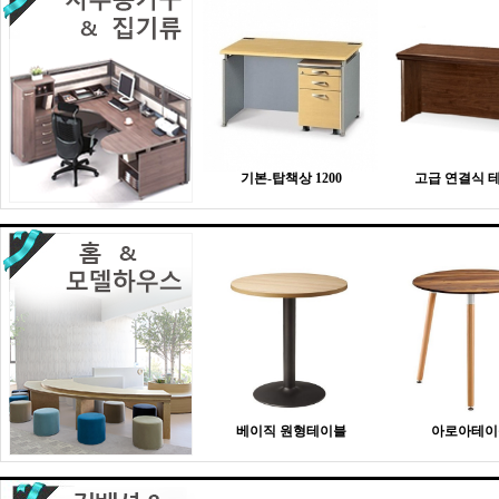
기본-탑책상 1200
고급 연결식 
베이직 원형테이블
아로아테이