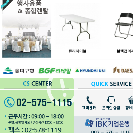
듀라테이블
블랙접의