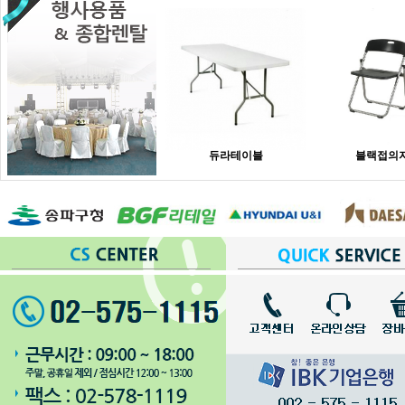
듀라테이블
블랙접의