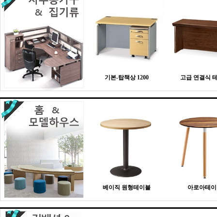
기본-탑책상 1200
고급 연결식 
베이직 원형테이블
아로아테이