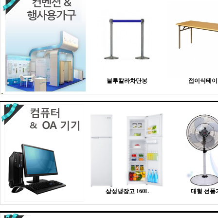
블루칼라차단봉
접이식테이
삼성냉장고 160L
대형 선풍