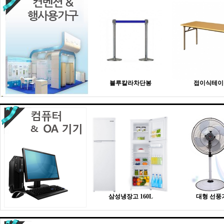
블루칼라차단봉
접이식테이
삼성냉장고 160L
대형 선풍