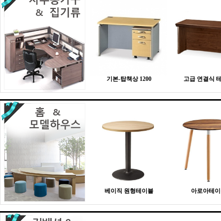
기본-탑책상 1200
고급 연결식 
베이직 원형테이블
아로아테이