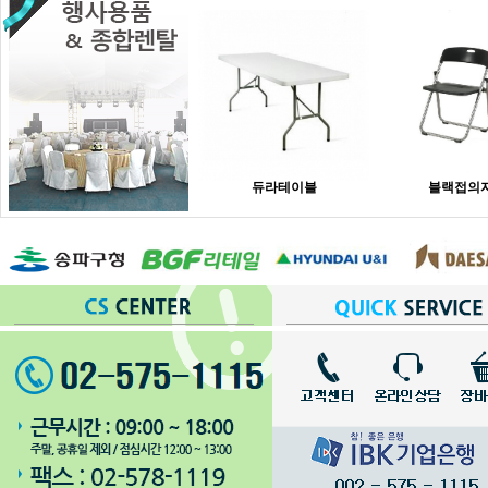
듀라테이블
블랙접의