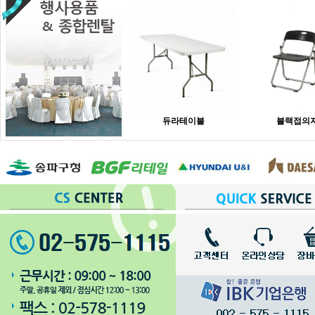
듀라테이블
블랙접의