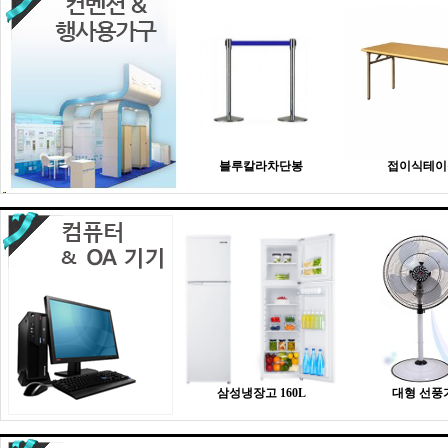
블루칼라차단봉
접이식테이
삼성냉장고 160L
대형 선풍