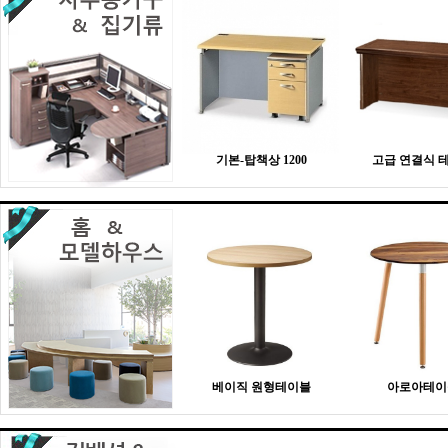
기본-탑책상 1200
고급 연결식 
베이직 원형테이블
아로아테이