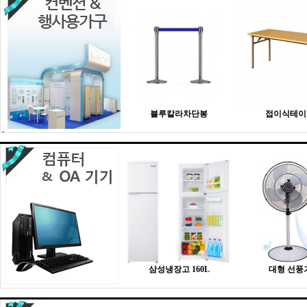
블루칼라차단봉
접이식테이
삼성냉장고 160L
대형 선풍