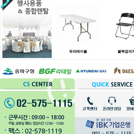
듀라테이블
블랙접의