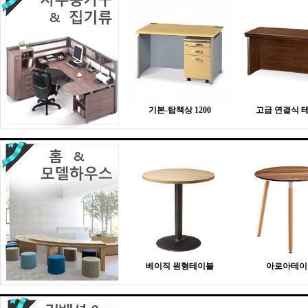
기본-탑책상 1200
고급 연결식 
베이직 원형테이블
아로아테이