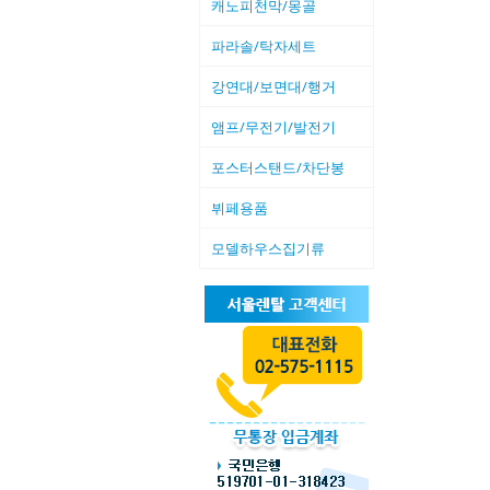
캐노피천막/몽골
파라솔/탁자세트
강연대/보면대/행거
앰프/무전기/발전기
포스터스탠드/차단봉
뷔페용품
모델하우스집기류