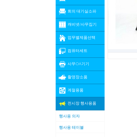
회의 대기실소파
캐비넷/사무집기
업무별제품선택
컴퓨터세트
사무OA기기
촬영장소품
계절용품
전시장 행사용품
행사용 의자
행사용 테이블