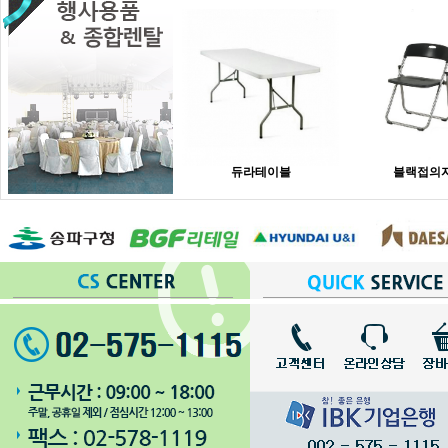
듀라테이블
블랙접의