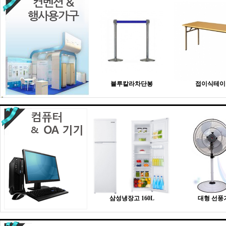
블루칼라차단봉
접이식테이
삼성냉장고 160L
대형 선풍