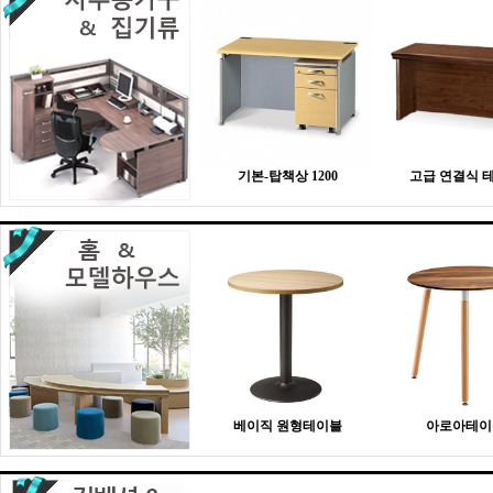
기본-탑책상 1200
고급 연결식 
베이직 원형테이블
아로아테이