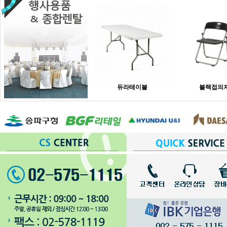
듀라테이블
블랙접의