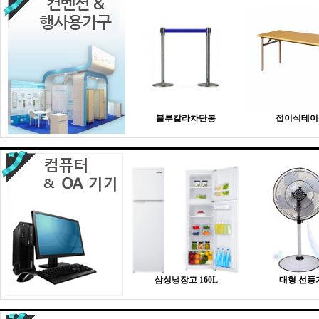
블루칼라차단봉
접이식테이
삼성냉장고 160L
대형 선풍