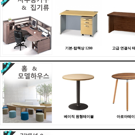
기본-탑책상 1200
고급 연결식 
베이직 원형테이블
아로아테이