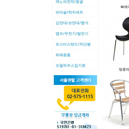
캐노피천막/몽골
빠체
파라솔/탁자세트
강연대/보면대/행거
앰프/무전기/발전기
포스터스탠드/차단봉
뷔페용품
모델하우스집기류
땅콩