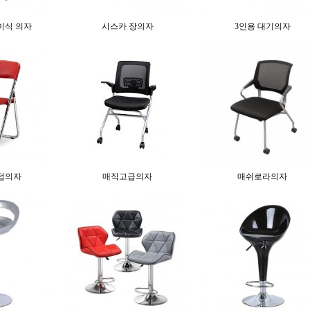
이식 의자
시스카 장의자
3인용 대기의자
접의자
매직고급의자
매쉬로라의자