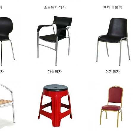
어
소프트 바의자
빠체어 블랙
의자
가죽의자
이지의자