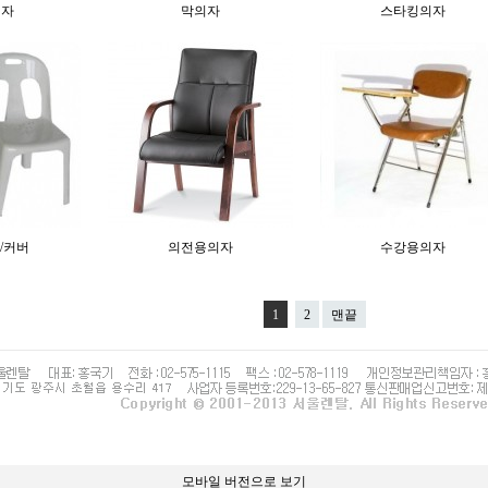
의자
막의자
스타킹의자
/커버
의전용의자
수강용의자
1
2
맨끝
모바일 버전으로 보기