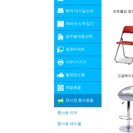
회의 대기실소파
브로몰딩 접
캐비넷/사무집기
업무별제품선택
컴퓨터세트
사무OA기기
촬영장소품
고급레드
계절용품
전시장 행사용품
행사용 의자
행사용 테이블